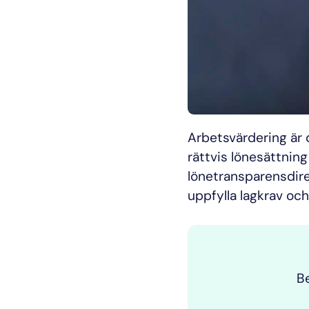
Arbetsvärdering är 
rättvis lönesättnin
lönetransparensdire
uppfylla lagkrav oc
Be