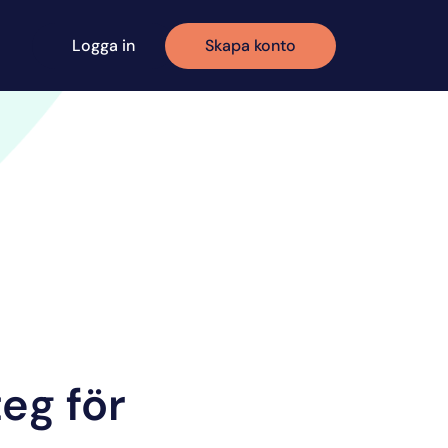
Logga in
Skapa konto
eg för