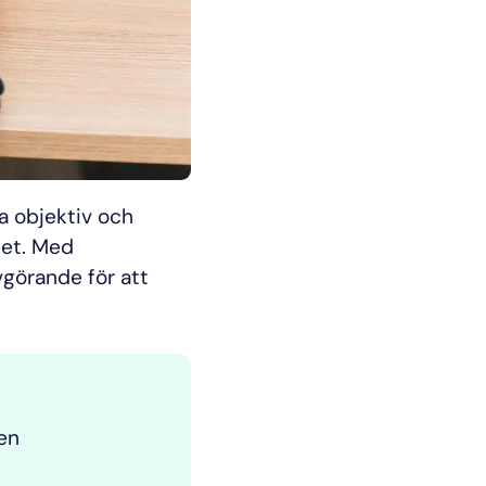
a objektiv och
tet. Med
vgörande för att
 en