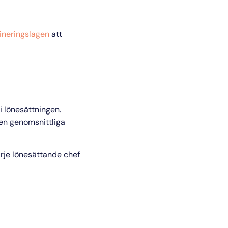
ineringslagen
att
i lönesättningen.
den genomsnittliga
rje lönesättande chef