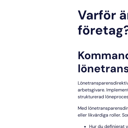
Varför ä
företag
Kommand
lönetran
Lönetransparensdirektiv
arbetsgivare. Implement
strukturerad löneproces
Med lönetransparensdire
eller likvärdiga roller.
Hur du definierat v