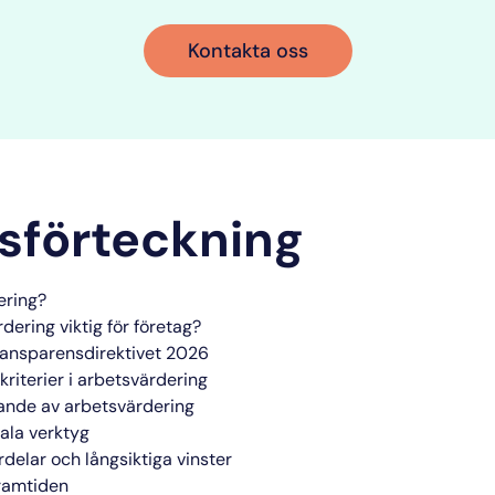
Kontakta oss
lsförteckning
ering?
dering viktig för företag?
ransparensdirektivet 2026
kriterier i arbetsvärdering
ande av arbetsvärdering
ala verktyg
rdelar och långsiktiga vinster
framtiden