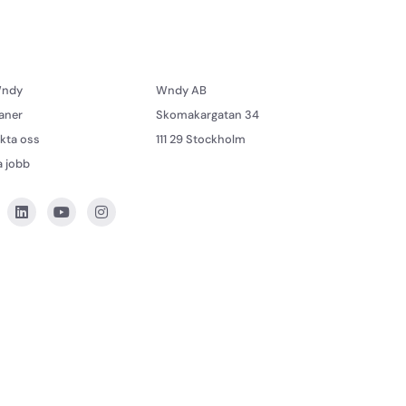
ndy
Wndy AB
laner
Skomakargatan 34
kta oss
111 29 Stockholm
a jobb