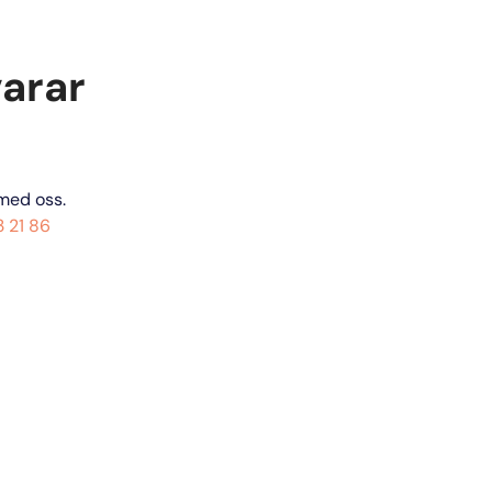
varar
med oss. 
 21 86