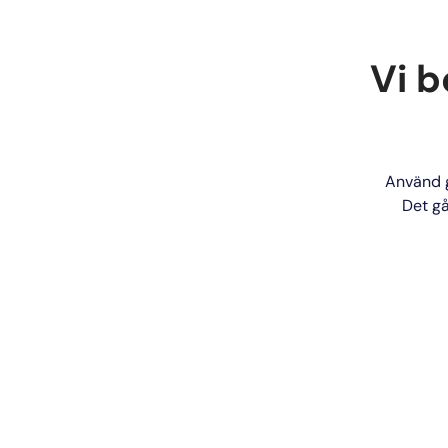
Vi b
Använd g
Det gå
Lä