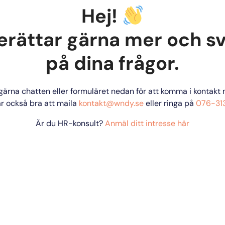
Hej!
erättar gärna mer och s
på dina frågor.
ärna chatten eller formuläret nedan för att komma i kontakt 
r också bra att maila 
kontakt@wndy.se
 eller ringa på 
076-313
Är du HR-konsult?
Anmäl ditt intresse här
s mer