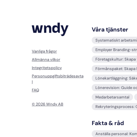
Våra tjänster
Systematiskt arbetsmil
Employer Branding-stra
Vanliga frågor
Företagskultur: Skapa
Allmänna vilkor
Integritetspolicy
Förmånspaket: Skapa 
Personuppgiftsbiträdesavta
Lönekartläggning: Säker
l
Lönerevision: Guide oc
FAQ
Medarbetarsamtal
© 2026 Wndy AB
Rekryteringsprocess: G
Fakta & råd
Anställa personal: Ko