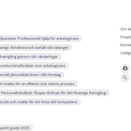
Om W
Prisp
jöarbete: Professionell hjälp för arbetsgivare
Konta
tegi: Attrahera och behåll rätt talanger
Ledig
 framgång genom rätt värderingar
konkurrensfördelar som arbetsgivare
ställ jämställda löner i ditt företag
h mallar för en effektiv och rättvis process
Personalhandbok: Skapa riktlinjer för ditt företags framgång
uide och mallar för att hitta rätt kompetens
mplett guide 2025