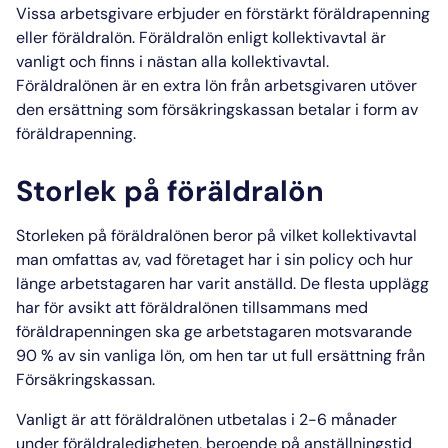
Vissa arbetsgivare erbjuder en förstärkt föräldrapenning
eller
föräldralön
.
Föräldralön enligt kollektivavtal
är
vanligt och finns i nästan alla kollektivavtal.
Föräldralönen
är en extra lön från
arbetsgivaren
utöver
den ersättning som försäkringskassan betalar i form av
föräldrapenning.
Storlek på föräldralön
Storleken på
föräldralönen
beror på vilket kollektivavtal
man omfattas av, vad företaget har i sin policy och hur
länge arbetstagaren har varit anställd. De flesta upplägg
har för avsikt att
föräldralönen
tillsammans med
föräldrapenningen ska ge arbetstagaren motsvarande
90 % av sin vanliga lön, om hen tar ut full ersättning från
Försäkringskassan.
Vanligt är att
föräldralönen
utbetalas i 2-6 månader
under föräldraledigheten, beroende på anställningstid