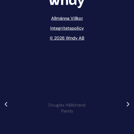
Allmänna Villkor
Integritetspolicy
© 2026 Wndy AB
"Vi använder denna tjänst för
personalfrågor och är otroligt
nöjda."
Douglas Hållstrand
Pandy